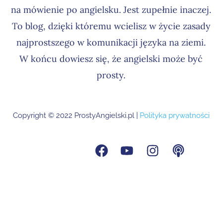
na mówienie po angielsku. Jest zupełnie inaczej.
To blog, dzięki któremu wcielisz w życie zasady
najprostszego w komunikacji języka na ziemi.
W końcu dowiesz się, że angielski może być
prosty.
Copyright © 2022 ProstyAngielski.pl |
Polityka prywatności
F
Y
I
P
a
o
n
o
c
u
s
d
e
t
t
c
b
u
a
a
o
b
g
s