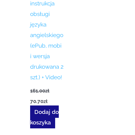
instrukcja
obsługi
języka
angielskiego
(ePub, mobi
i wersja
drukowana 2
szt.) + Video!
161.00
zł
70.70
zł
Dodaj do
koszyka