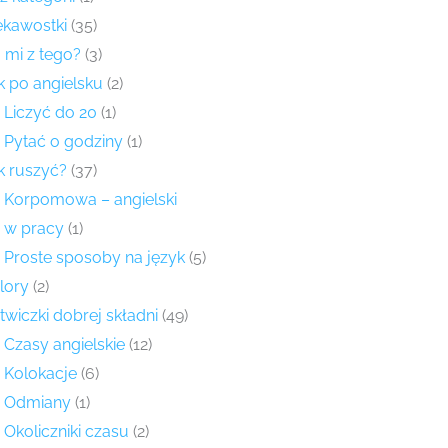
ekawostki
(35)
 mi z tego?
(3)
k po angielsku
(2)
Liczyć do 20
(1)
Pytać o godziny
(1)
k ruszyć?
(37)
Korpomowa – angielski
w pracy
(1)
Proste sposoby na język
(5)
lory
(2)
twiczki dobrej składni
(49)
Czasy angielskie
(12)
Kolokacje
(6)
Odmiany
(1)
Okoliczniki czasu
(2)