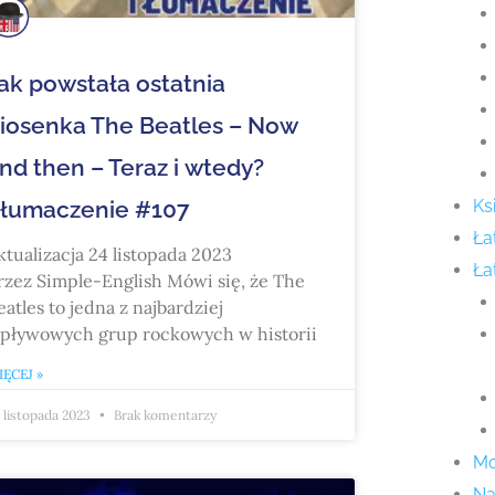
ak powstała ostatnia
iosenka The Beatles – Now
nd then – Teraz i wtedy?
łumaczenie #107
Ks
Ła
ktualizacja 24 listopada 2023
Ła
rzez Simple-English Mówi się, że The
eatles to jedna z najbardziej
pływowych grup rockowych w historii
ĘCEJ »
 listopada 2023
Brak komentarzy
Mo
Na