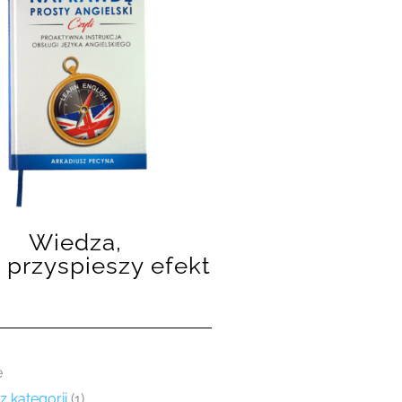
Wiedza,
 przyspieszy efekt
e
z kategorii
(1)