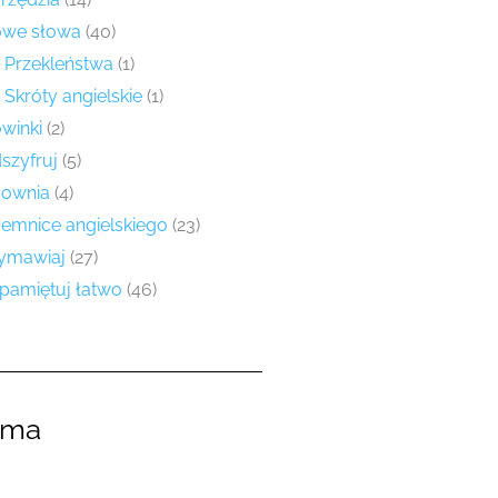
we słowa
(40)
Przekleństwa
(1)
Skróty angielskie
(1)
winki
(2)
szyfruj
(5)
sownia
(4)
jemnice angielskiego
(23)
mawiaj
(27)
pamiętuj łatwo
(46)
ama