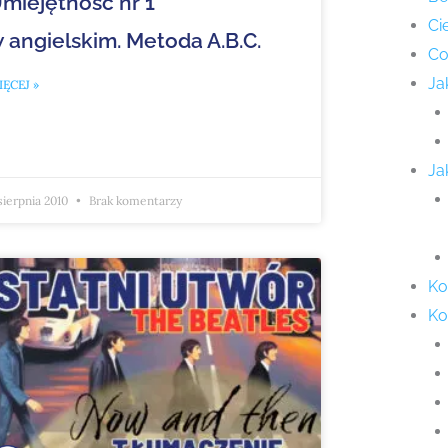
miejętność nr 1
Ci
 angielskim. Metoda A.B.C.
Co
Ja
ĘCEJ »
Ja
sierpnia 2010
Brak komentarzy
Ko
Ko