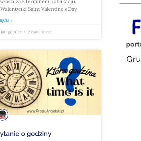
zwłaszcza z terminem publikacji).
 Walentynki Saint Valentine’s Day
ĘCEJ »
 lutego 2023
2 komentarze
Gru
ytanie o godziny