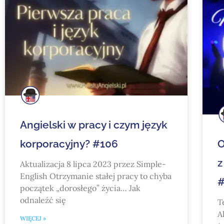
Angielski w pracy i czym język
O
korporacyjny? #106
z
Aktualizacja 8 lipca 2023 przez Simple-
English Otrzymanie stałej pracy to chyba
#
początek „dorosłego” życia… Jak
odnaleźć się
T
A
WIĘCEJ »