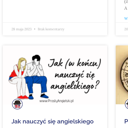
(
A
WI
28 maja 2023
Brak komentarzy
20
Jak nauczyć się angielskiego
P