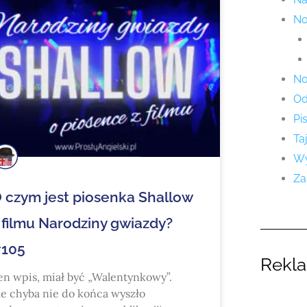
No
No
Od
Pi
Ta
Wy
Za
 czym jest piosenka Shallow
 filmu Narodziny gwiazdy?
105
Rekl
en wpis, miał być „Walentynkowy”.
le chyba nie do końca wyszło