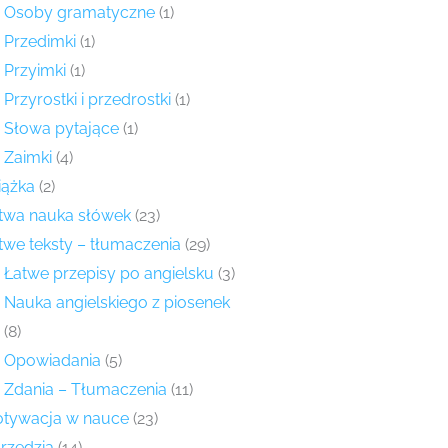
Osoby gramatyczne
(1)
Przedimki
(1)
Przyimki
(1)
Przyrostki i przedrostki
(1)
Słowa pytające
(1)
Zaimki
(4)
iążka
(2)
twa nauka słówek
(23)
twe teksty – tłumaczenia
(29)
Łatwe przepisy po angielsku
(3)
Nauka angielskiego z piosenek
(8)
Opowiadania
(5)
Zdania – Tłumaczenia
(11)
tywacja w nauce
(23)
rzędzia
(14)