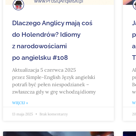
Dlaczego Anglicy mają coś
J
do Holendrów? Idiomy
p
z narodowościami
a
po angielsku #108
T
Aktualizacja 5 czerwca 2025
A
przez Simple-English Język angielski
p
potrafi być pełen niespodzianek –
B
zwłaszcza gdy w grę wchodzą idiomy
w
WIĘCEJ »
WI
13 maja 2025
Brak komentarzy
20