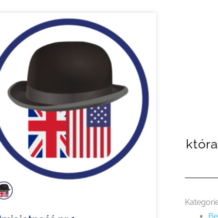
na
która
Kategori
Be