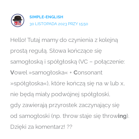
SIMPLE-ENGLISH
30 LISTOPADA 2023 PRZY 15:50
Hello! Tutaj mamy do czynienia z kolejną
prostą regułą. Słowa kończące się
samogłoską i spółgłoską (VC – połączenie:
V
owel »samogłoska« +
C
onsonant
»spółgłoska«), które kończą się na w lub x,
nie będą miały podwójnej spółgłoski,
gdy zawierają przyrostek zaczynający się
od samogłoski (np. throw staje się throw
ing
).
Dzięki za komentarz! ??