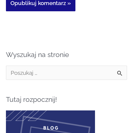
Wyszukaj na stronie
S
z
u
Tutaj rozpocznij!
k
a
j