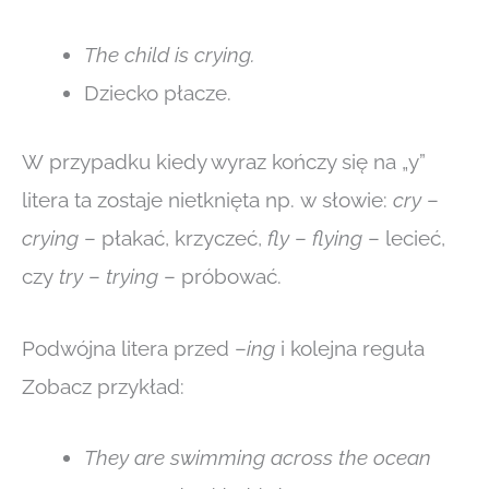
The child is crying.
Dziecko płacze.
W przypadku kiedy wyraz kończy się na „y”
litera ta zostaje nietknięta np. w słowie:
cry
–
crying
– płakać, krzyczeć,
fly
–
flying
– lecieć,
czy
try
–
trying
– próbować.
Podwójna litera przed –
ing
i kolejna reguła
Zobacz przykład:
They are swimming across the ocean