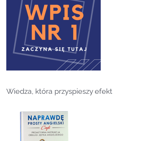
d
l
a
:
Wiedza, która przyspieszy efekt