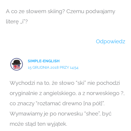
A co ze słowem skiing? Czemu podwajamy
literę „i”?
Odpowiedz
SIMPLE-ENGLISH
15 GRUDNIA 2018 PRZY 14:54
Wychodzi na to, że słowo “ski” nie pochodzi
oryginalnie z angielskiego, a z norweskiego ?,
co znaczy “rozłamać drewno [na pół]”.
Wymawiamy je po norwesku “shee”, być
może stąd ten wyjątek.