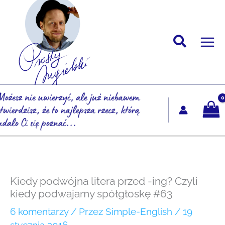
Przejdź
do
treści
Kiedy podwójna litera przed -ing? Czyli
kiedy podwajamy spółgłoskę #63
6 komentarzy
/ Przez
Simple-English
/
19