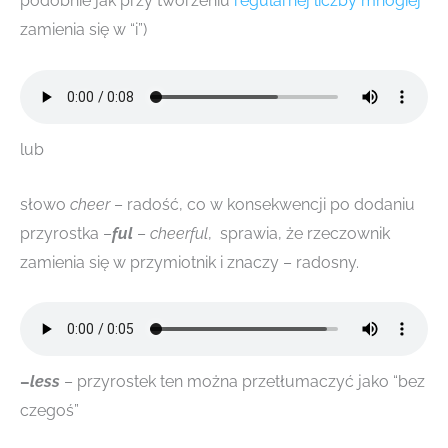
podobnie jak przy tworzeniu
regularnej liczby mnogiej
zamienia się w “i”)
lub
słowo
cheer
–
radość, co w konsekwencji po dodaniu
przyrostka –
ful
–
cheerful
, sprawia, że rzeczownik
zamienia się w przymiotnik i znaczy – radosny.
–
less
– przyrostek ten można przetłumaczyć jako “bez
czegoś”