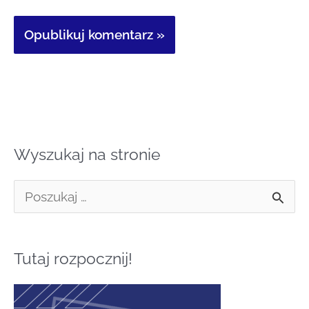
Wyszukaj na stronie
S
z
u
Tutaj rozpocznij!
k
a