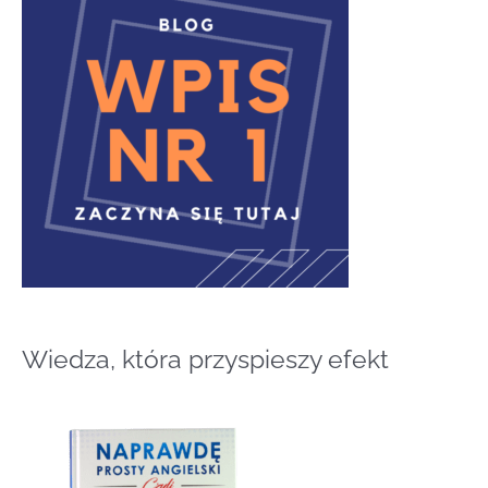
j
d
l
a
:
Wiedza, która przyspieszy efekt