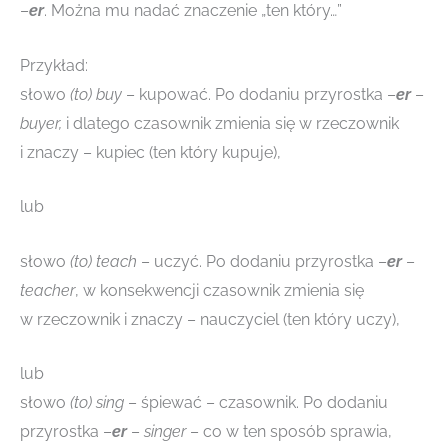
–
er
. Można mu nadać znaczenie „ten który…”
Przykład:
słowo
(to) buy
– kupować. Po dodaniu przyrostka –
er
–
buyer,
i dlatego czasownik zmienia się w rzeczownik
i znaczy – kupiec (ten który kupuje),
lub
słowo
(to) teach
– uczyć. Po dodaniu przyrostka –
er
–
teacher
, w konsekwencji czasownik zmienia się
w rzeczownik i znaczy – nauczyciel (ten który uczy),
lub
słowo
(to) sing
– śpiewać – czasownik. Po dodaniu
przyrostka –
er
–
singer
– co w ten sposób sprawia,