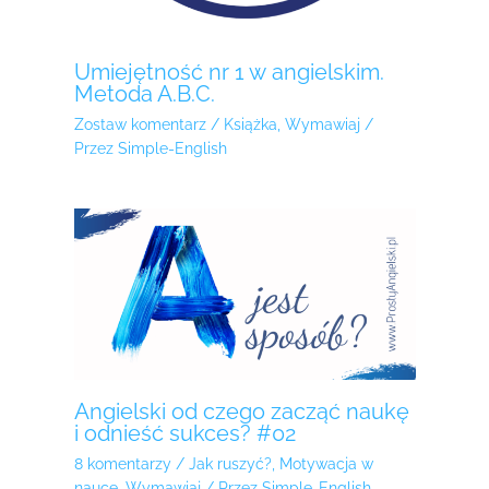
Umiejętność nr 1 w angielskim.
Metoda A.B.C.
Zostaw komentarz
/
Książka
,
Wymawiaj
/
Przez
Simple-English
Angielski od czego zacząć naukę
i odnieść sukces? #02
8 komentarzy
/
Jak ruszyć?
,
Motywacja w
nauce
,
Wymawiaj
/ Przez
Simple-English