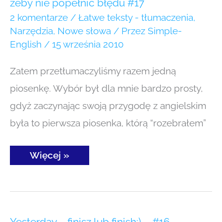
żeby nie popełnić błędu #17
–
przeczytaj,
2 komentarze
/
Łatwe teksty - tłumaczenia
,
żeby nie popełnić
Narzędzia
,
Nowe słowa
/ Przez
Simple-
błędu
English
/
15 września 2010
#17
Zatem przetłumaczyliśmy razem jedną
piosenkę. Wybór był dla mnie bardzo prosty,
gdyż zaczynając swoją przygodę z angielskim
była to pierwsza piosenka, którą “rozebrałem”
Więcej »
Yesterday
Yesterday – finisz lub finish:) – #16