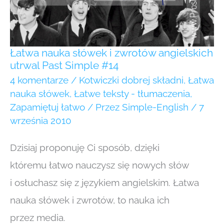
Past
Simple
#14
Łatwa nauka słówek i zwrotów angielskich
utrwal Past Simple #14
4 komentarze
/
Kotwiczki dobrej składni
,
Łatwa
nauka słówek
,
Łatwe teksty - tłumaczenia
,
Zapamiętuj łatwo
/ Przez
Simple-English
/
7
września 2010
Dzisiaj proponuję Ci sposób, dzięki
któremu łatwo nauczysz się nowych słów
i osłuchasz się z językiem angielskim. Łatwa
nauka słówek i zwrotów, to nauka ich
przez media.