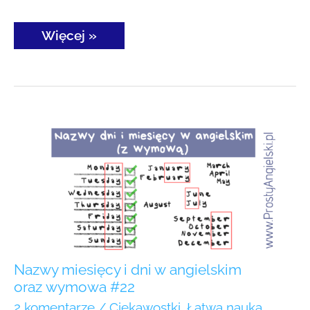
Więcej »
Nazwy
miesięcy
i dni
w angielskim
oraz wymowa
#22
Nazwy miesięcy i dni w angielskim
oraz wymowa #22
2 komentarze
/
Ciekawostki
,
Łatwa nauka