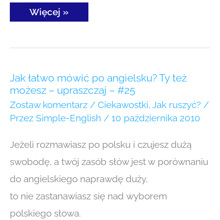
Więcej »
Jak
Jak łatwo mówić po angielsku? Ty też
łatwo
możesz – upraszczaj – #25
mówić
po angielsku?
Zostaw komentarz
/
Ciekawostki
,
Jak ruszyć?
/
Ty też
Przez
Simple-English
/
10 października 2010
możesz
–
upraszczaj
Jeżeli rozmawiasz po polsku i czujesz dużą
–
#25
swobodę, a twój zasób słów jest w porównaniu
do angielskiego naprawdę duży,
to nie zastanawiasz się nad wyborem
polskiego słowa.