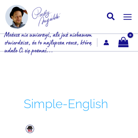
Przejdź
do
treści
Simple-English