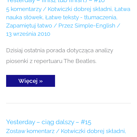
–
5 komentarzy
/
Kotwiczki dobrej składni
,
Łatwa
finisz
lub
nauka słówek
,
Łatwe teksty - tłumaczenia
,
finish:)
Zapamiętuj łatwo
/ Przez
Simple-English
/
–
#16
13 września 2010
Dzisiaj ostatnia porada dotycząca analizy
piosenki z repertuaru The Beatles.
Więcej »
Yesterday
Yesterday – ciąg dalszy – #15
–
Zostaw komentarz
/
Kotwiczki dobrej składni
,
ciąg