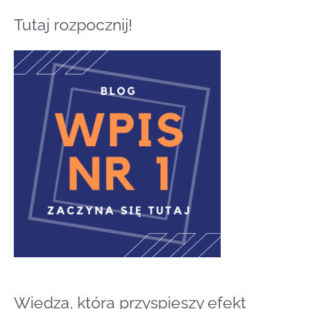
u
Tutaj rozpocznij!
k
a
j
d
l
a
:
Wiedza, która przyspieszy efekt