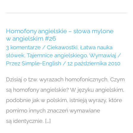
Homofony
Homofony angielskie – słowa mylone
angielskie
w angielskim #26
–
słowa
3 komentarze
/
Ciekawostki
,
Łatwa nauka
mylone
słówek
,
Tajemnice angielskiego
,
Wymawiaj
/
w angielskim
Przez
Simple-English
/
12 października 2010
#26
Dzisiaj o tzw. wyrazach homofonicznych. Czym
są homofony angielskie? W języku angielskim,
podobnie jak w polskim, istnieją wyrazy, które
pomimo innych znaczeń wymawiane
są identycznie. […]