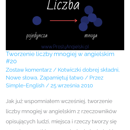
mnogiej
w angielskim
#20
Tworzenie liczby mnogiej w angielskim
#20
Zostaw komentarz
/
Kotwiczki dobrej składni
,
Nowe słowa
,
Zapamiętuj łatwo
/ Przez
Simple-English
/
25 września 2010
Jak już wspomniałem wcześniej, tworzenie
liczby mnogiej w angielskim z rzeczowników
opisujących ludzi, miejsca i rzeczy tworzy się