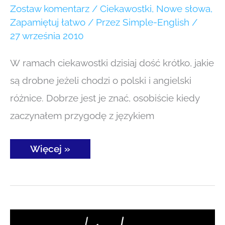
i angielski
Zostaw komentarz
/
Ciekawostki
,
Nowe słowa
,
różnice
#21
Zapamiętuj łatwo
/ Przez
Simple-English
/
27 września 2010
W ramach ciekawostki dzisiaj dość krótko, jakie
są drobne jeżeli chodzi o polski i angielski
różnice. Dobrze jest je znać, osobiście kiedy
zaczynałem przygodę z językiem
Więcej »
Tworzenie
liczby