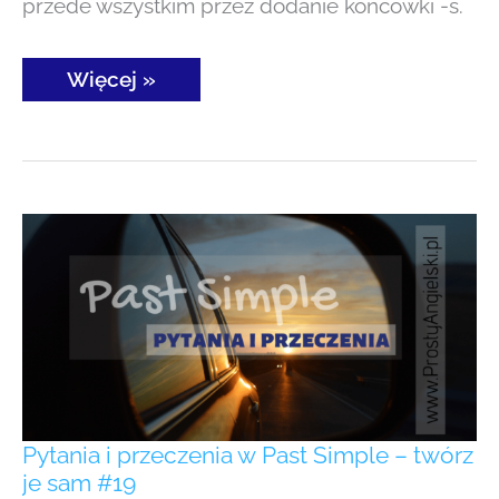
przede wszystkim przez dodanie końcówki -s.
Więcej »
Pytania
i przeczenia
w Past
Simple
–
twórz
je sam
#19
Pytania i przeczenia w Past Simple – twórz
je sam #19