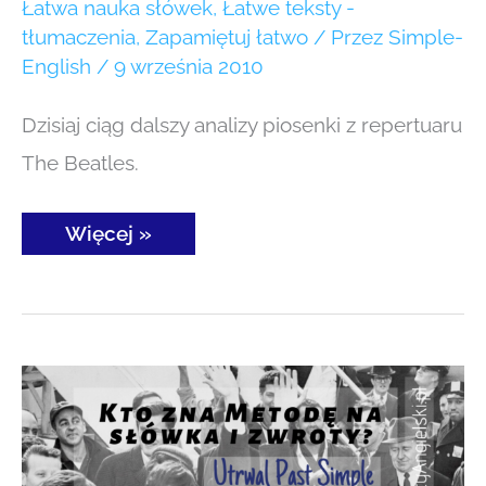
dalszy
Łatwa nauka słówek
,
Łatwe teksty -
–
tłumaczenia
,
Zapamiętuj łatwo
/ Przez
Simple-
#15
English
/
9 września 2010
Dzisiaj ciąg dalszy analizy piosenki z repertuaru
The Beatles.
Więcej »
Łatwa
nauka
słówek
i zwrotów
angielskich
utrwal