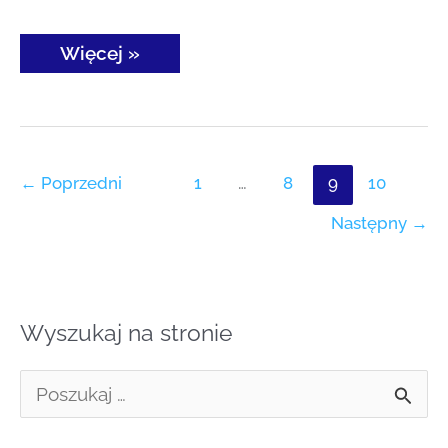
Więcej »
←
Poprzedni
1
…
8
9
10
Następny
→
Wyszukaj na stronie
S
z