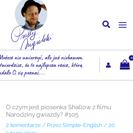
Przejdź
do
treści
O czym jest piosenka Shallow z filmu
Narodziny gwiazdy? #105
2 komentarze
/ Przez
Simple-English
/
20