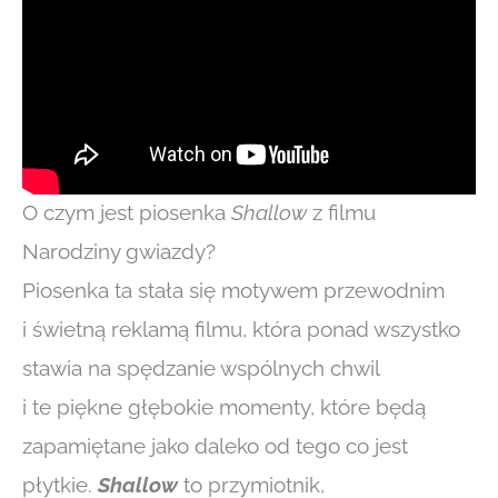
O czym jest piosenka
Shallow
z filmu
Narodziny gwiazdy?
Piosenka ta stała się motywem przewodnim
i świetną reklamą filmu, która ponad wszystko
stawia na spędzanie wspólnych chwil
i te piękne głębokie momenty, które będą
zapamiętane jako daleko od tego co jest
płytkie.
Shallow
to przymiotnik,