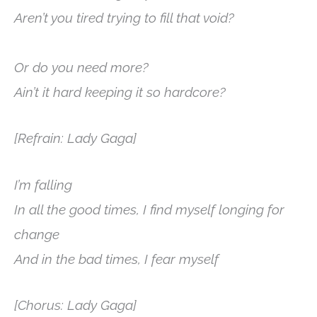
Aren’t you tired trying to fill that void?
Or do you need more?
Ain’t it hard keeping it so hardcore?
[Refrain: Lady Gaga]
I’m falling
In all the good times, I find myself longing for
change
And in the bad times, I fear myself
[Chorus: Lady Gaga]