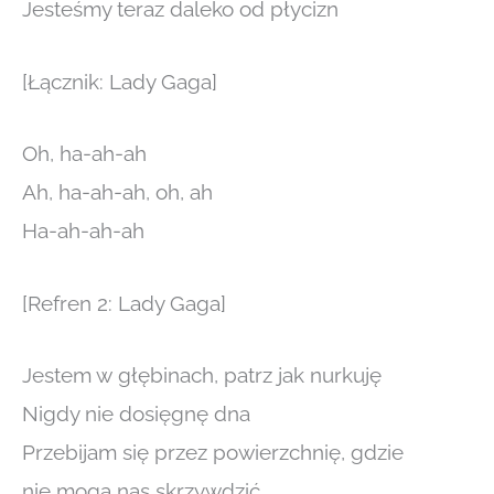
Jesteśmy teraz daleko od płycizn
[Łącznik: Lady Gaga]
Oh, ha-ah-ah
Ah, ha-ah-ah, oh, ah
Ha-ah-ah-ah
[Refren 2: Lady Gaga]
Jestem w głębinach, patrz jak nurkuję
Nigdy nie dosięgnę dna
Przebijam się przez powierzchnię, gdzie
nie mogą nas skrzywdzić