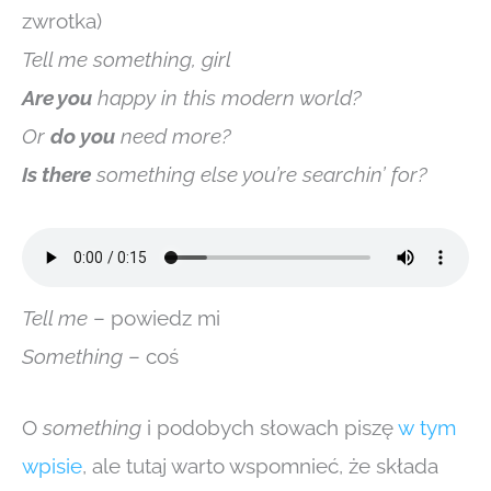
zwrotka)
Tell me something, girl
Are you
happy in this modern world?
Or
do you
need more?
Is there
something else you’re searchin’ for?
Tell me
– powiedz mi
Something
– coś
O
something
i podobych słowach piszę
w
tym
wpisie
, ale tutaj warto wspomnieć, że składa