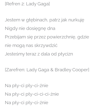
[Refren 2: Lady Gaga]
Jestem w głębinach, patrz jak nurkuję
Nigdy nie dosięgnę dna
Przebijam się przez powierzchnię, gdzie
nie mogą nas skrzywdzić
Jesteśmy teraz z dala od płycizn
[Zarefren: Lady Gaga & Bradley Cooper]
Na pły-ci pły-ci-źnie
Na pły-ci pły-ci-ci-ci-źnie
Na pły-ci pły-ci-źnie