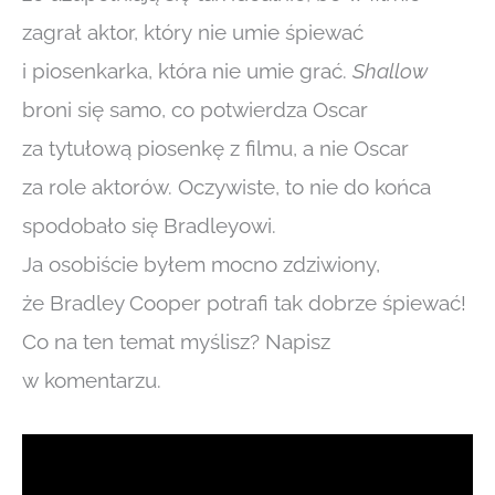
zagrał aktor, który nie umie śpiewać
i piosenkarka, która nie umie grać.
Shallow
broni się samo, co potwierdza Oscar
za tytułową piosenkę z filmu, a nie Oscar
za role aktorów. Oczywiste, to nie do końca
spodobało się Bradleyowi.
Ja osobiście byłem mocno zdziwiony,
że Bradley Cooper potrafi tak dobrze śpiewać!
Co na ten temat myślisz? Napisz
w komentarzu.